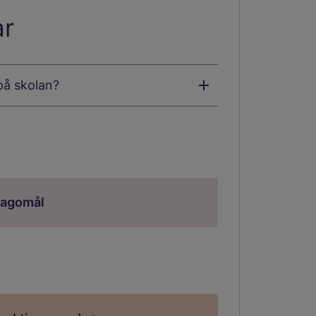
ar
på skolan?
lagomål