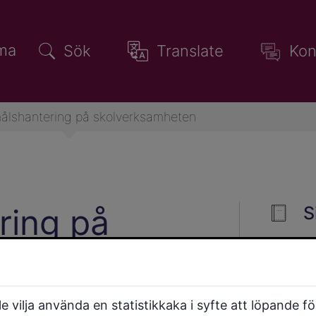
ma
Sök
Translate
Kon
ålshantering på skolverksamheten
ring på
S
en
 vilja använda en statistikkaka i syfte att löpande f
örskoleklassen,