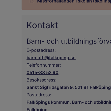
Missförhållanden i skolan (skolin
Länk till annan webbplats.
Kontakt
Barn- och utbildningsförv
E-postadress:
barn.utb@falkoping.se
Telefonnummer:
0515-88 52 90
Besökssdress:
Sankt Sigfridsgatan 9, 521 81 Falköping
Postadress:
Falköpings kommun, Barn- och utbildni
Falköping