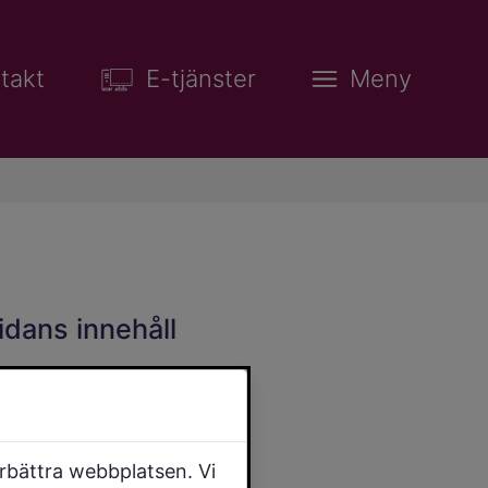
takt
E-tjänster
Meny
idans innehåll
örbättra webbplatsen. Vi