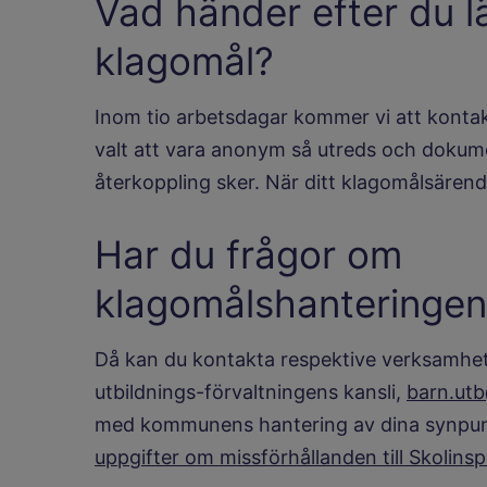
Vad händer efter du l
klagomål?
Inom tio arbetsdagar kommer vi att kontak
valt att vara anonym så utreds och doku
återkoppling sker. När ditt klagomålsärende 
Har du frågor om
klagomålshanteringen
Då kan du kontakta respektive verksamhet
utbildnings-förvaltningens kansli,
barn.utb
med kommunens hantering av dina synpunk
uppgifter om missförhållanden till Skolins