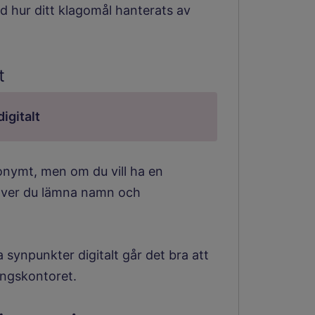
d hur ditt klagomål hanterats av
t
igitalt
onymt, men om du vill ha en
höver du lämna namn och
a synpunkter digitalt går det bra att
ingskontoret.