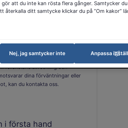
 gör att du inte kan rösta flera gånger. Samtycker du 
npassade grundskolan,
 att återkalla ditt samtycke klickar du på ”Om kakor” l
nasieskolan eller
å vill vi veta det.
 förbättringsarbete. Våra skolor och
Nej, jag samtycker inte
Anpassa instäl
a sina verksamheter. Dina
ch förskolans utveckling och
motsvarar dina förväntningar eller
ot, kan du kontakta oss.
?
n i första hand