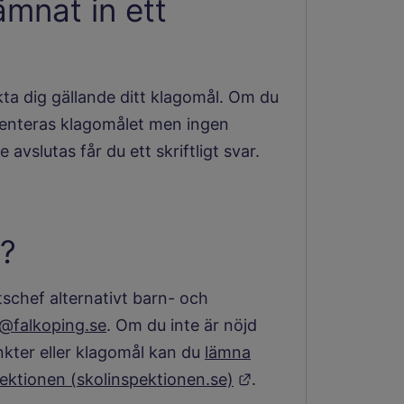
ämnat in ett
ta dig gällande ditt klagomål. Om du
menteras klagomålet men ingen
avslutas får du ett skriftligt svar.
?
schef alternativt barn- och
@falkoping.se
. Om du inte är nöjd
ter eller klagomål kan du
lämna
Länk till annan web
pektionen (skolinspektionen.se)
.