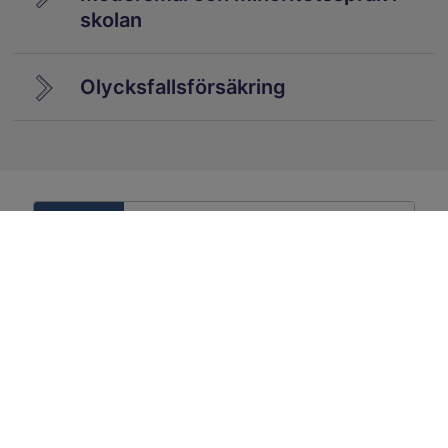
skolan
Olycksfallsförsäkring
E-tjänster för förskola
och skola
Matsedlar för förskola
och skola