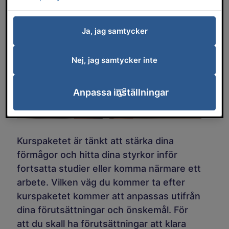
Ja, jag samtycker
Nej, jag samtycker inte
Anpassa inställningar
Kurspaketet är tänkt att stärka dina
förmågor och hitta dina styrkor inför
fortsatta studier eller komma närmare ett
arbete. Vilken väg du kommer ta efter
kurspaketet kommer att anpassas utifrån
dina förutsättningar och önskemål. För
att du skall ha förutsättningar att klara