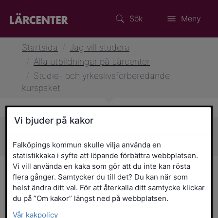
Sök
Meny
Startsida
/
Jag vill studera
/
Alla utbildningar på Lärcenter
/
Studie- och yrkeslivsförberedande
kurspaket
Vi bjuder på kakor
Sidans innehåll
Falköpings kommun skulle vilja använda en
statistikkaka i syfte att löpande förbättra webbplatsen.
Vi vill använda en kaka som gör att du inte kan rösta
Studie- och
flera gånger. Samtycker du till det? Du kan när som
helst ändra ditt val. För att återkalla ditt samtycke klickar
yrkeslivsförberedande
du på ”Om kakor” längst ned på webbplatsen.
kurspaket
Vår kakpolicy