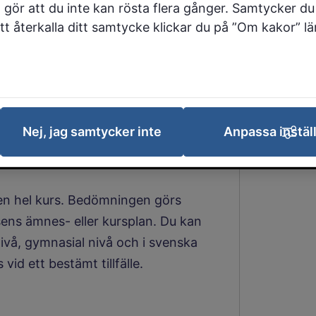
ng baserad på all
 gör att du inte kan rösta flera gånger. Samtycker du 
 kunskaper.
 att återkalla ditt samtycke klickar du på ”Om kakor” l
gsprövning
 den 1 juli det år du fyller 20. Har
Nej, jag samtycker inte
Anpassa instäl
evis eller studiebevis kan du göra
en hel kurs. Bedömningen görs
sens ämnes- eller kursplan. Du kan
ivå, gymnasial nivå och i svenska
id ett bestämt tillfälle.