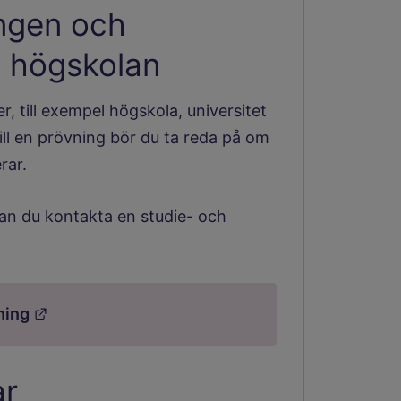
ingen och
l högskolan
r, till exempel högskola, universitet
ill en prövning bör du ta reda på om
rar.
an du kontakta en studie- och
Länk till annan webbplats.
ning
ar