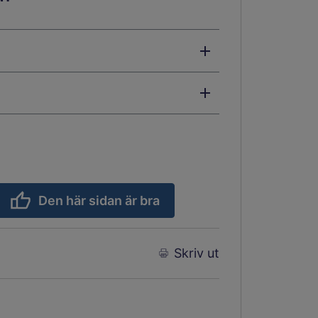
Den här sidan är bra
Skriv ut