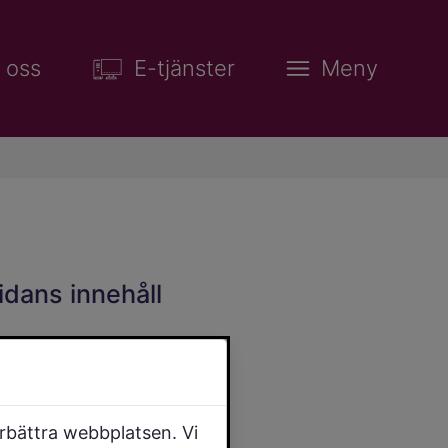
 oss
E-tjänster
Meny
idans innehåll
örbättra webbplatsen. Vi