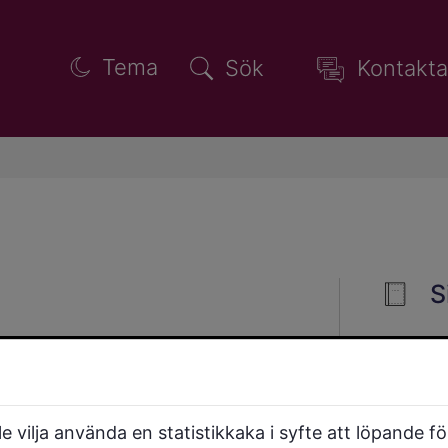
Tema
Sök
Kontakta
S
aper i en hel kurs bedöms
onella kunskapskraven.
 vilja använda en statistikkaka i syfte att löpande f