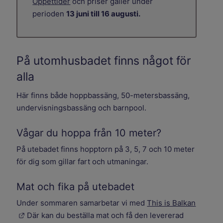
Öppettider
och priser gäller under
perioden
13 juni till 16 augusti.
På utomhusbadet finns något för
alla
Här finns både hoppbassäng, 50-metersbassäng,
undervisningsbassäng och barnpool.
Vågar du hoppa från 10 meter?
På utebadet finns hopptorn på 3, 5, 7 och 10 meter
för dig som gillar fart och utmaningar.
Mat och fika på utebadet
Under sommaren samarbetar vi med
This is Balkan
Länk till annan webbplats.
Där kan du beställa mat och få den levererad