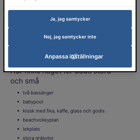
Ja, jag samtycker
Välkommen till Stenstorpsbadet, ett
Nej, jag samtycker inte
mysigt sommarbad för hela familjen.
Öppet 13 juni – 16 augusti 2026
Anpassa inställningar
Här finns något för både stora
och små
två bassänger
babypool
kiosk med fika, kaffe, glass och godis
beachvolleyplan
lekplats
stora gräsytor