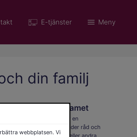
takt
E-tjänster
Meny
ch din familj
Familjestödsteamet
Familjestödsteamet är en
verksamhet som erbjuder råd och
örbättra webbplatsen. Vi
stöd till föräldrar och/eller andra