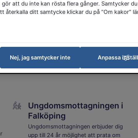
 gör att du inte kan rösta flera gånger. Samtycker du 
 att återkalla ditt samtycke klickar du på ”Om kakor” l
Mini-Maria
Vi hjälper ungdomar upp till 21 år som
har problem med alkohol, droger eller
Nej, jag samtycker inte
Anpassa instäl
spel om pengar.
Ungdomsmottagningen i
Falköping
Ungdomsmottagningen erbjuder dig
r
upp till 24 år möjlighet att prata om