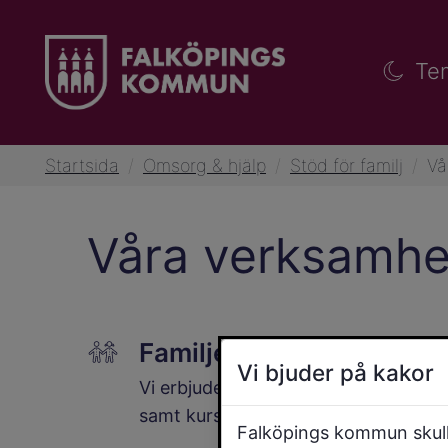
Te
Startsida
/
Omsorg & hjälp
/
Stöd för familj
/
Vå
Våra verksamhet
Familjecentralen
Vi bjuder på kakor
Vi erbjuder stöd i ditt föräldraskap
samt kurser och tematräffar.
Falköpings kommun skulle