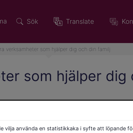
ma
Sök
Translate
Kon
ra verksamheter som hjälper dig och din familj
er som hjälper dig o
Familjerådgivningen
Erbjuder samtalshjälp för vuxna par,
ensamstående och familjer som har
 vilja använda en statistikkaka i syfte att löpande f
problem i sina relationer.