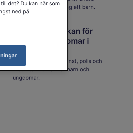
till det? Du kan när som
närstående vuxna kring ett barn.
ängst ned på
SSPF – samverkan för
barn och ungdomar i
riskzon
lningar
SSPF – Skola, socialtjänst, polis och
fritid i samverkan för barn och
ungdomar.