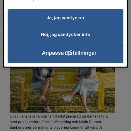
plats där du kan slå dig ner och prata
med andra. Här vill vi skapa utrymme för
Ja, jag samtycker
samtal mellan människor, samtal som kan
göra att någon känner sig lite mindre
Nej, jag samtycker inte
ensam.
Anpassa inställningar
En av vänskapsbänkarna tillfälligt placerad på Rantens torg
med projektledare Emelie Westerling och Malin Dittmer.
Bänkens mer permanenta placering kommer att vara på