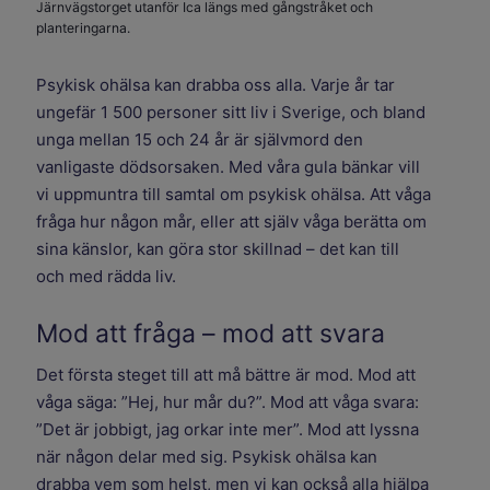
Järnvägstorget utanför Ica längs med gångstråket och
planteringarna.
Psykisk ohälsa kan drabba oss alla. Varje år tar
ungefär 1 500 personer sitt liv i Sverige, och bland
unga mellan 15 och 24 år är självmord den
vanligaste dödsorsaken. Med våra gula bänkar vill
vi uppmuntra till samtal om psykisk ohälsa. Att våga
fråga hur någon mår, eller att själv våga berätta om
sina känslor, kan göra stor skillnad – det kan till
och med rädda liv.
Mod att fråga – mod att svara
Det första steget till att må bättre är mod. Mod att
våga säga: ”Hej, hur mår du?”. Mod att våga svara:
”Det är jobbigt, jag orkar inte mer”. Mod att lyssna
när någon delar med sig. Psykisk ohälsa kan
drabba vem som helst, men vi kan också alla hjälpa