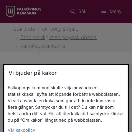
Sök
Meny
Startsida
/
Omsorg & hjälp
/
Stöd för dig med psykisk ohälsa
/
Vänskapsbänkarna
Vi bjuder på kakor
Sidans innehåll
Falköpings kommun skulle vilja använda en
statistikkaka i syfte att löpande förbättra webbplatsen.
Vänskapsbänkar för samtal
Vi vill använda en kaka som gör att du inte kan rösta
om psykisk hälsa
flera gånger. Samtycker du till det? Du kan när som
helst ändra ditt val. För att återkalla ditt samtycke klickar
du på ”Om kakor” längst ned på webbplatsen.
Har du sett de gula bänkarna i Falköping?
Vår kakpolicy
Vi kallar dem vänskapsbänkar. De är en