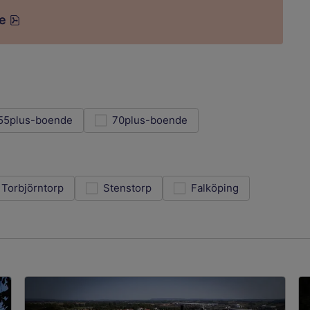
pdf, 280.4 kB.
e
55plus-boende
70plus-boende
Torbjörntorp
Stenstorp
Falköping