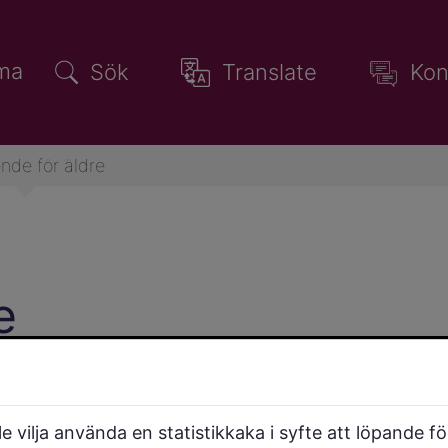
ma
Sök
Translate
Kon
nde för äldre
e
munens särskilda boenden, även
ra boendeformer för äldre.
 vilja använda en statistikkaka i syfte att löpande f