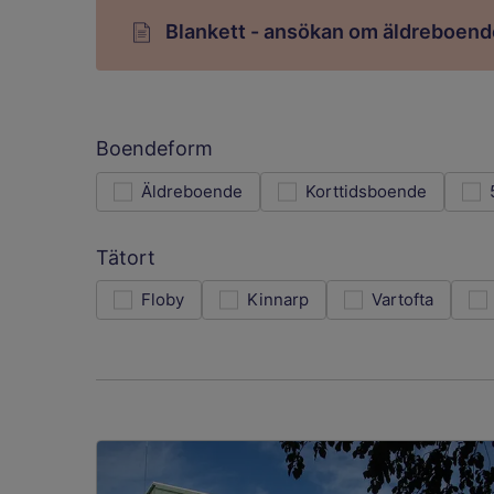
Blankett - ansökan om äldreboend
Filtrera resultatet
Det här formuläret postas automatiskt
Boendeform
Äldreboende
Korttidsboende
Tätort
Floby
Kinnarp
Vartofta