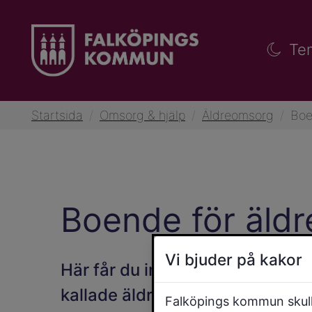
Te
Startsida
/
Omsorg & hjälp
/
Äldreomsorg
/
Boe
Boende för äldr
Vi bjuder på kakor
Här får du information om kom
kallade äldreboenden, samt and
Falköpings kommun skulle