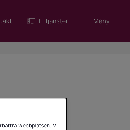
takt
E-tjänster
Meny
örbättra webbplatsen. Vi