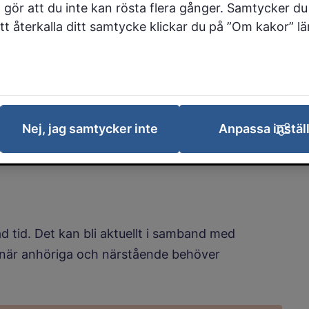
 gör att du inte kan rösta flera gånger. Samtycker du 
 att återkalla ditt samtycke klickar du på ”Om kakor” l
oende
ov inte kan tillgodoses i det nuvarande hemmet.
Nej, jag samtycker inte
Anpassa instäl
 med demenssjukdom. Här finns personal dygnet
 tid. Det kan bli aktuellt i samband med
er när anhöriga och närstående behöver