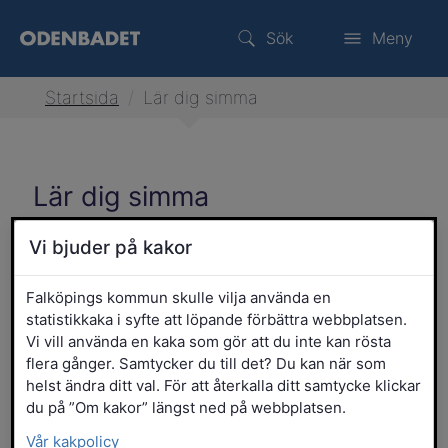
Sök
Meny
Startsida
/
Lär dig simma
Lär dig simma
Vill du lära ditt barn att simma eller är du
Vi bjuder på kakor
vuxen och vill själv lära dig att simma? Här
hittar du simskola för alla åldrar.
Falköpings kommun skulle vilja använda en
statistikkaka i syfte att löpande förbättra webbplatsen.
Vi vill använda en kaka som gör att du inte kan rösta
flera gånger. Samtycker du till det? Du kan när som
helst ändra ditt val. För att återkalla ditt samtycke klickar
du på ”Om kakor” längst ned på webbplatsen.
Vår kakpolicy