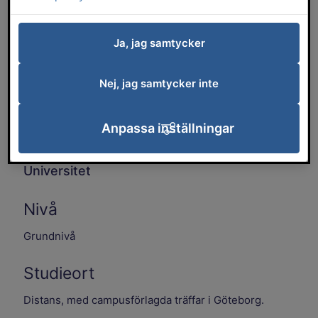
Ja, jag samtycker
Nej, jag samtycker inte
Anpassa inställningar
Utbildning i samarbete med Göteborgs
Universitet
Nivå
Grundnivå
Studieort
Distans, med campusförlagda träffar i Göteborg.