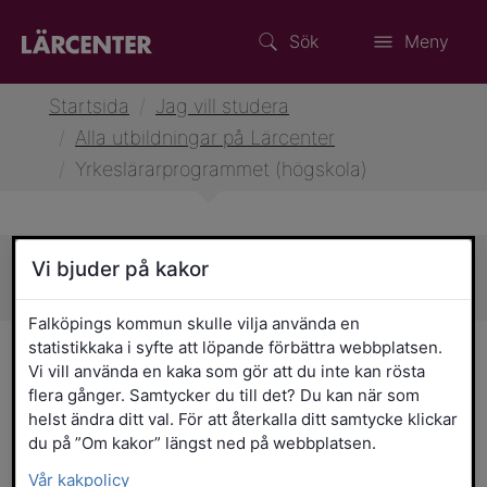
Sök
Meny
Startsida
/
Jag vill studera
/
Alla utbildningar på Lärcenter
/
Yrkeslärarprogrammet (högskola)
Vi bjuder på kakor
Sidans innehåll
Falköpings kommun skulle vilja använda en
statistikkaka i syfte att löpande förbättra webbplatsen.
Yrkeslärarprogrammet
Vi vill använda en kaka som gör att du inte kan rösta
(högskola)
flera gånger. Samtycker du till det? Du kan när som
helst ändra ditt val. För att återkalla ditt samtycke klickar
du på ”Om kakor” längst ned på webbplatsen.
Vår kakpolicy