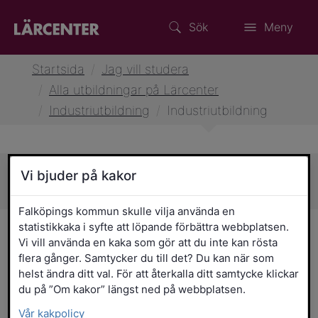
Sök
Meny
Startsida
/
Jag vill studera
/
Alla utbildningar på Lärcenter
/
Industriutbildning
/
Industriutbildning
Vi bjuder på kakor
Sidans innehåll
Falköpings kommun skulle vilja använda en
statistikkaka i syfte att löpande förbättra webbplatsen.
Industriutbildning
Vi vill använda en kaka som gör att du inte kan rösta
flera gånger. Samtycker du till det? Du kan när som
Utbildningens upplägg
helst ändra ditt val. För att återkalla ditt samtycke klickar
du på ”Om kakor” längst ned på webbplatsen.
Utbildningen är upplagd i två studieperioder.
Vår kakpolicy
Utbildningen sker enbart på plats. Lektionerna