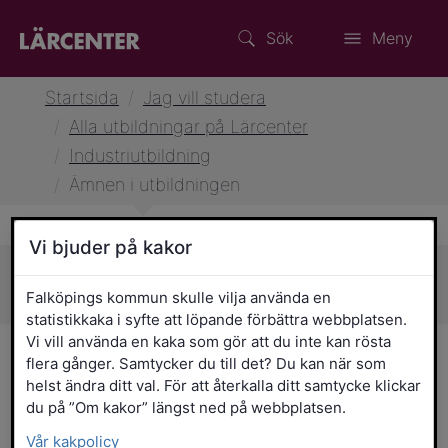
Sök
Meny
Startsida
/
Jag vill studera
/
Alla utbildningar på Lärcenter
/
Industriutbildning
/
Ämnen i utbildningen
Vi bjuder på kakor
Sidans innehåll
Falköpings kommun skulle vilja använda en
statistikkaka i syfte att löpande förbättra webbplatsen.
Vi vill använda en kaka som gör att du inte kan rösta
Ämnen i utbildningen
flera gånger. Samtycker du till det? Du kan när som
helst ändra ditt val. För att återkalla ditt samtycke klickar
Period 1
du på ”Om kakor” längst ned på webbplatsen.
Vår kakpolicy