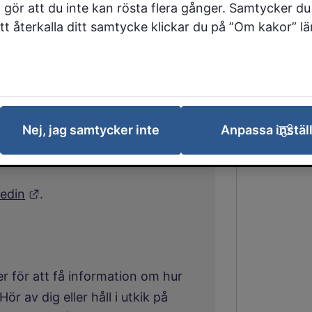
 gör att du inte kan rösta flera gånger. Samtycker du 
 att återkalla ditt samtycke klickar du på ”Om kakor” l
gatan 9, 521 81 Falköping
via sociala
Nej, jag samtycker inte
Anpassa instäl
 annan webbplats.
Länk till annan webbplats.
kedin
.
ller för att få information om hur
r av dig eller håll i utkik på