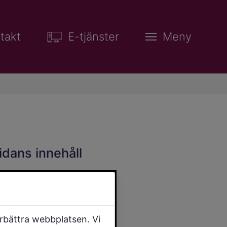
takt
E-tjänster
Meny
idans innehåll
örbättra webbplatsen. Vi