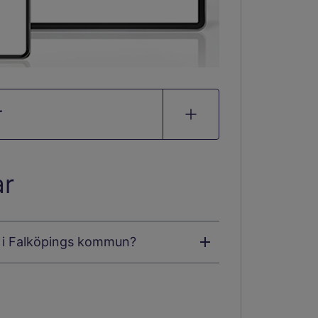
r
ar
b i Falköpings kommun?