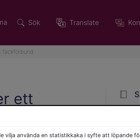
ma
Sök
Translate
Kon
tt fackförbund
r ett
S
 vilja använda en statistikkaka i syfte att löpande f