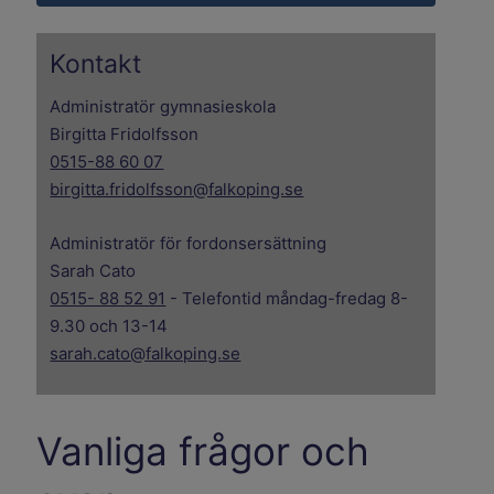
Kontakt
Administratör gymnasieskola
Birgitta Fridolfsson
0515-88 60 07
birgitta.fridolfsson@falkoping.se
Administratör för fordonsersättning
Sarah Cato
0515- 88 52 91
- Telefontid måndag-fredag 8-
9.30 och 13-14
sarah.cato@falkoping.se
Vanliga frågor och