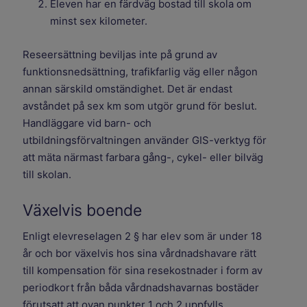
Eleven har en färdväg bostad till skola om
minst sex kilometer.
Reseersättning beviljas inte på grund av
funktionsnedsättning, trafikfarlig väg eller någon
annan särskild omständighet. Det är endast
avståndet på sex km som utgör grund för beslut.
Handläggare vid barn- och
utbildningsförvaltningen använder GIS-verktyg för
att mäta närmast farbara gång-, cykel- eller bilväg
till skolan.
Växelvis boende
Enligt elevreselagen 2 § har elev som är under 18
år och bor växelvis hos sina vårdnadshavare rätt
till kompensation för sina resekostnader i form av
periodkort från båda vårdnadshavarnas bostäder
förutsatt att ovan punkter 1 och 2 uppfylls.