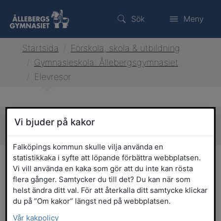
Sök
Meny
Startsida
/
Förskola, skola & utbildning
/
Gymnasieskola: Ållebergsgymnasiet
/
Elevresor
Vi bjuder på kakor
Sidans innehåll
Falköpings kommun skulle vilja använda en
statistikkaka i syfte att löpande förbättra webbplatsen.
Elevresor
Vi vill använda en kaka som gör att du inte kan rösta
flera gånger. Samtycker du till det? Du kan när som
Gymnasieelever har ingen rätt till
helst ändra ditt val. För att återkalla ditt samtycke klickar
skolskjuts. Dessa elever kan använda
du på ”Om kakor” längst ned på webbplatsen.
allmänna kommunikationsmedel på ett
Vår kakpolicy