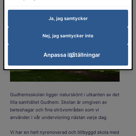
vackra strövområden.
Ja, jag samtycker
Nej, jag samtycker inte
Anpassa inställningar
Gudhemsskolan ligger naturskönt i utkanten av det
lilla samhället Gudhem. Skolan är omgiven av
beteshagar och fina strövområden som vi
använder i vår undervisning nästan varje dag.
Vi har en helt nyrenoverad och tillbyggd skola med