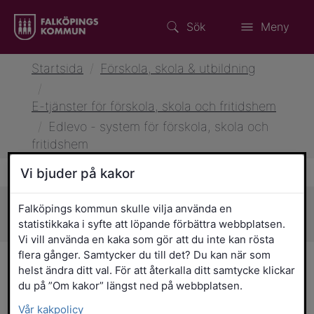
Sök
Meny
Startsida
/
Förskola, skola & utbildning
/
E-tjänster för förskola, skola och fritidshem
/
Edlevo - system för förskola, skola och
fritidshem
Vi bjuder på kakor
Falköpings kommun skulle vilja använda en
Sidans innehåll
statistikkaka i syfte att löpande förbättra webbplatsen.
Vi vill använda en kaka som gör att du inte kan rösta
flera gånger. Samtycker du till det? Du kan när som
Edlevo - system för
helst ändra ditt val. För att återkalla ditt samtycke klickar
du på ”Om kakor” längst ned på webbplatsen.
förskola, skola och
Vår kakpolicy