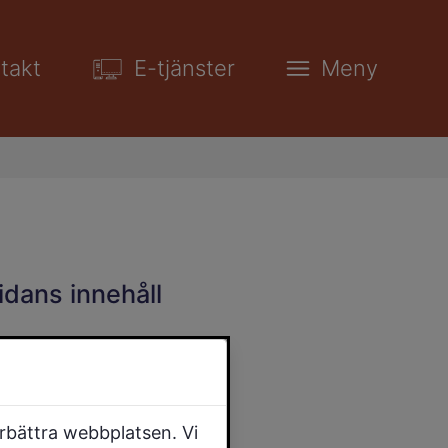
takt
E-tjänster
Meny
idans innehåll
örbättra webbplatsen. Vi