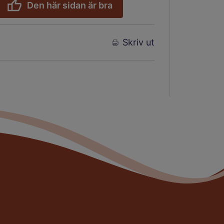
Den här sidan är bra
Skriv ut