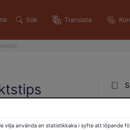
ma
Sök
Translate
Kon
yktstips
ktstips
S
 Falköping, bland
 och gamla gränder! Ge dig
 vilja använda en statistikkaka i syfte att löpande f