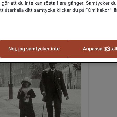
landskap, platåberg och
 gör att du inte kan rösta flera gånger. Samtycker du 
 på saker att upptäcka
 att återkalla ditt samtycke klickar du på ”Om kakor” l
 ner.
Nej, jag samtycker inte
Anpassa instäl