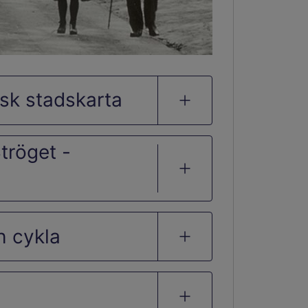
isk stadskarta
tröget -
h cykla