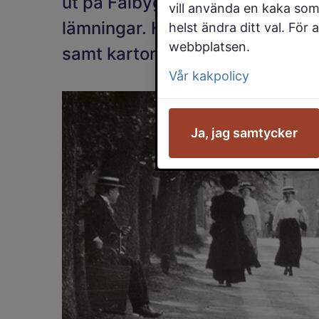
ut på Falbygdens och upptäck 
vill använda en kaka som
lämningar. Här nedan finns tips
helst ändra ditt val. För
webbplatsen.
samt kartor och guider att ladda
Vår kakpolicy
Ja, jag samtycker