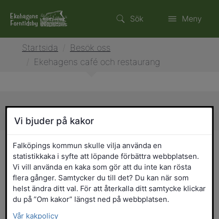
Sök
Meny
Startsida
/
Besök oss
/
Ekehagens café och restaurang
Sidans innehåll
Vi bjuder på kakor
Ekehagens café och
Falköpings kommun skulle vilja använda en
statistikkaka i syfte att löpande förbättra webbplatsen.
restaurang
Vi vill använda en kaka som gör att du inte kan rösta
flera gånger. Samtycker du till det? Du kan när som
helst ändra ditt val. För att återkalla ditt samtycke klickar
Välkommen till Ekehagens café och
du på ”Om kakor” längst ned på webbplatsen.
restaurang. Här kan du ladda batterierna
innan du på nytt ger dig ut i forntidsbyn
Vår kakpolicy