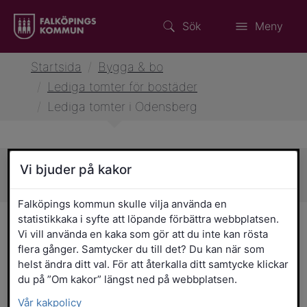
Sök
Meny
Startsida
/
Bygga & bo
/
Lediga tomter för bostäder
/
Lediga tomter i Odensberg
Vi bjuder på kakor
Sidans innehåll
Falköpings kommun skulle vilja använda en
statistikkaka i syfte att löpande förbättra webbplatsen.
Lediga tomter i Odensberg
Vi vill använda en kaka som gör att du inte kan rösta
flera gånger. Samtycker du till det? Du kan när som
Välkommen till Odensberg här bor du
helst ändra ditt val. För att återkalla ditt samtycke klickar
lugnt och naturnära. Samhället är beläget
du på ”Om kakor” längst ned på webbplatsen.
cirka 6 km sydväst om Falköping vid
Vår kakpolicy